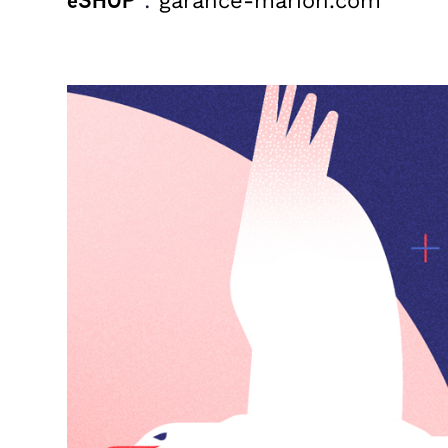
:
garance-marion.com
eSHOP