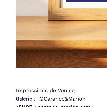
Im
pressions de Venise
:
©Garance&Marion
Galerie